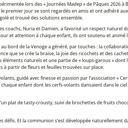
érimentée lors des « Journées Madep » de Pâques 2026 à Bu
 le premier jour se sont regardés en amis et ont adhéré aux
igolé et trouvé des solutions ensemble.
s coachs, Nuria et Damien, a favorisé un respect naturel du 
ur et attention à chaque enfant, ils ont soutenu et animé le
t au bord de la Venoge a généré, par touches : la collaborati
ce que se crée la braise, la joie des ricochets et des cach
es éléments naturels et une partie de « loups-garous » dont
à partir de fleurs et feuilles trouvées sur place.
volants, guidé avec finesse et passion par l’association « C
de chaque enfant dont les cerfs-volants dansaient dans le cie
d’un plat de tasty-crousty, suivi de brochettes de fruits ch
des défis. Et la communion s’est développée naturellement d