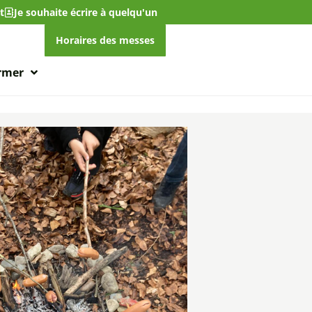
t
Je souhaite écrire à quelqu'un
Horaires des messes
ormer