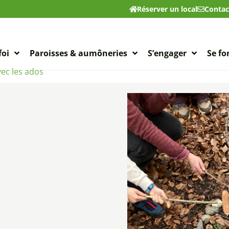
Réserver un local
Contac
foi
Paroisses & aumôneries
S’engager
Se f
ec les ados