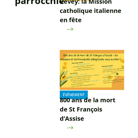
parrocchie
Vevey: la Mission
catholique italienne
en fête
ÉVÈNEMENT
800 ans de la mort
de St François
d’Assise