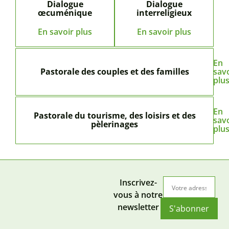
Dialogue
Dialogue
œcuménique
interreligieux
En savoir plus
En savoir plus
En
Pastorale des couples et des familles
sav
plu
En
Pastorale du tourisme, des loisirs et des
sav
pèlerinages
plu
Inscrivez-
vous à notre
newsletter
S'abonner