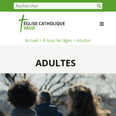
Accueil
>
À tous les âges
>
Adultes
ADULTES