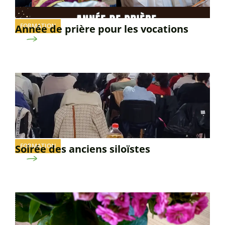
FORMATION
Année de prière pour les vocations
FORMATION
Soirée des anciens siloïstes