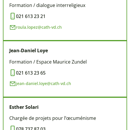
Formation / dialogue interreligieux
021 613 23 21
roula.lopez@cath-vd.ch
Jean-Daniel
Loye
Formation / Espace Maurice Zundel
021 613 23 65
jean-daniel.loye@cath-vd.ch
Esther Solari
Chargée de projets pour l’œcuménisme
078 737 87 03