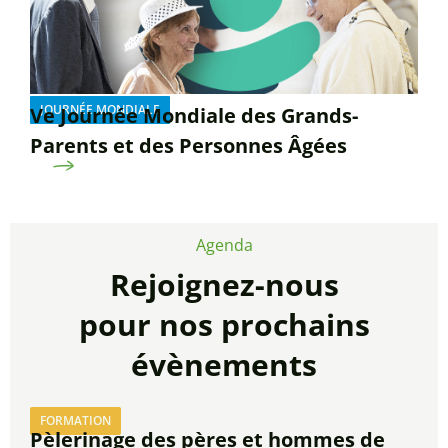
JOURNÉE MONDIALE
Ve Journée Mondiale des Grands-
Parents et des Personnes Âgées
Agenda
Rejoignez-nous
pour nos prochains
évènements
FORMATION
Pèlerinage des pères et hommes de