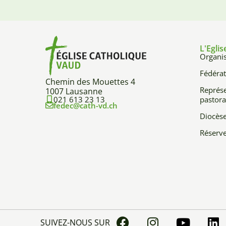
L'Eglis
Organis
Fédérat
Chemin des Mouettes 4
Représe
1007 Lausanne
021 613 23 13
pastora
fedec@cath-vd.ch
Diocès
Réserve
SUIVEZ-NOUS SUR