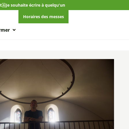
t
Je souhaite écrire à quelqu'un
Horaires des messes
ormer