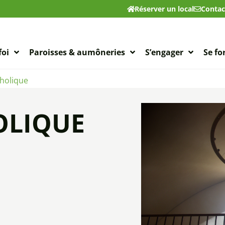
Réserver un local
Contac
foi
Paroisses & aumôneries
S’engager
Se f
tholique
OLIQUE