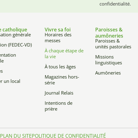
confidentialité.
e catholique
Vivre sa foi
Paroisses &
ation générale
Horaires des
aumôneries
messes
Paroisses &
ion (FEDEC-VD)
unités pastorales
À chaque étape de
ntation
la vie
Missions
le
linguistiques
À tous les âges
es
Aumôneries
Magazines hors-
r un local
série
Journal Relais
Intentions de
prière
PLAN DU SITE
POLITIQUE DE CONFIDENTIALITÉ