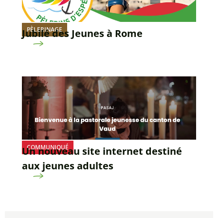
PÈLERINAGE
Jubilé des Jeunes à Rome
COMMUNIQUÉ
Un nouveau site internet destiné
aux jeunes adultes