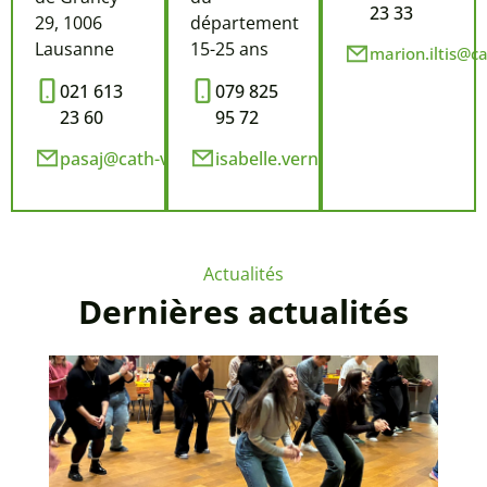
23 33
29, 1006
département
Lausanne
15-25 ans
marion.iltis@c
021 613
079 825
23 60
95 72
pasaj@cath-vd.ch
isabelle.vernet@cath-vd.ch
Actualités
Dernières actualités