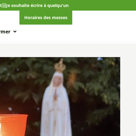
t
Je souhaite écrire à quelqu'un
Horaires des messes
ormer