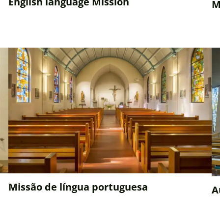
English language Mission
M
Missão de língua portuguesa
A