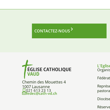
CONTACTEZ-NOUS
L'Eglis
Organis
Fédérat
Chemin des Mouettes 4
Représe
1007 Lausanne
021 613 23 13
pastora
fedec@cath-vd.ch
Diocès
Réserve