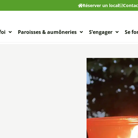
Réserver un local
Contac
foi
Paroisses & aumôneries
S’engager
Se f