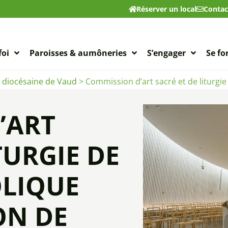
Réserver un local
Contac
foi
Paroisses & aumôneries
S’engager
Se f
n diocésaine de Vaud
>
Commission d’art sacré et de liturgie
’ART
TURGIE DE
OLIQUE
ON DE