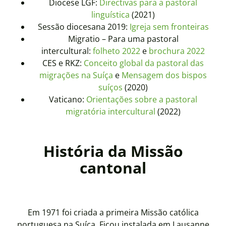
Diocese LGF:
Directivas para a pastoral
linguística
(2021)
Sessão diocesana 2019:
Igreja sem fronteiras
Migratio – Para uma pastoral
intercultural:
folheto 2022
e
brochura 2022
CES e RKZ:
Conceito global da pastoral das
migrações na Suíça
e
Mensagem dos bispos
suíços
(2020)
Vaticano:
Orientações sobre a pastoral
migratória intercultural
(2022)
História da Missão
cantonal
Em 1971 foi criada a primeira Missão católica
portuguesa na Suíça. Ficou instalada em Lausanne