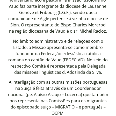
A nível canónico e pastoral, a Missão lusófona no
Vaud faz parte integrante da diocese de Lausanne,
Genève et Fribourg (L.G.F.), sendo que a
comunidade de Aigle pertence à vizinha diocese de
Sion. O representante do Bispo Charles Morerod
na região diocesana de Vaud é o sr. Michel Racloz.
No âmbito administrativo e de relações com o
Estado, a Missão apresenta-se como membro
fundador da Federação eclesiástica católica
romana do cantão de Vaud (FEDEC-VD). No seio do
respectivo Comité é representada pela Delegada
das missões linguísticas d. Adozinda da Silva.
A interligação com as outras missões portuguesas
na Suíça é feita através de um Coordenador
nacional (pe. Aloísio Araújo – Lucerna) que também
nos representa nas Comissões para os migrantes
do episcopado suíço – MIGRATIO – e português –
OCPM.