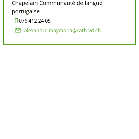
Chapelain Communauté de langue
portugaise
076 412 24 05
alexandre.maymona@cath-vd.ch