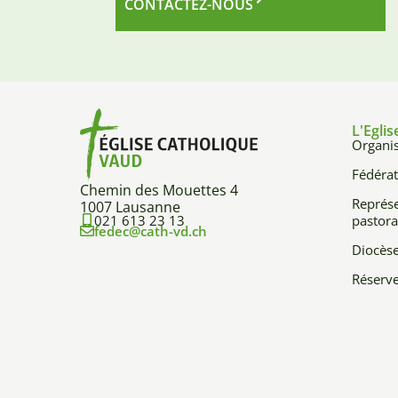
CONTACTEZ-NOUS
L'Eglis
Organis
Fédérat
Chemin des Mouettes 4
Représe
1007 Lausanne
021 613 23 13
pastora
fedec@cath-vd.ch
Diocès
Réserve