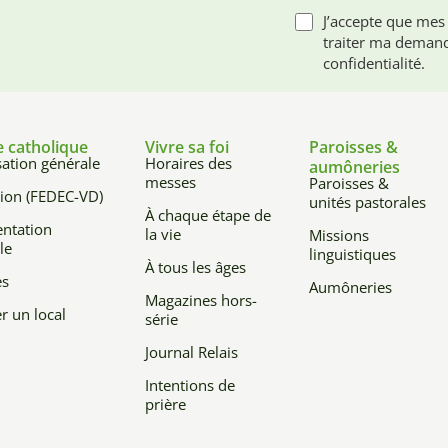
J’accepte que mes
traiter ma demand
confidentialité.
e catholique
Vivre sa foi
Paroisses &
ation générale
Horaires des
aumôneries
messes
Paroisses &
ion (FEDEC-VD)
unités pastorales
À chaque étape de
ntation
la vie
Missions
le
linguistiques
À tous les âges
es
Aumôneries
Magazines hors-
r un local
série
Journal Relais
Intentions de
prière