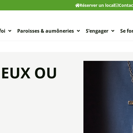
Réserver un local
Contac
foi
Paroisses & aumôneries
S’engager
Se f
IEUX OU