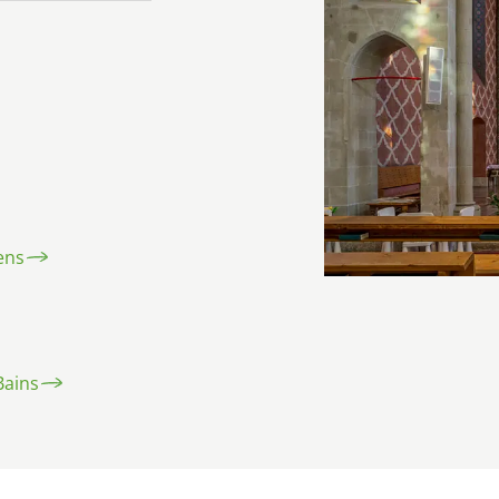
ens
Bains