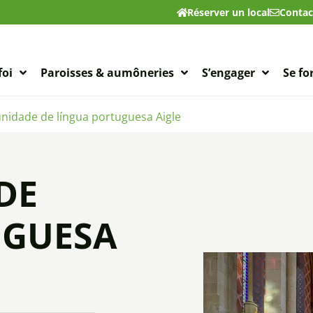
Réserver un local
Contac
foi
Paroisses & aumôneries
S’engager
Se f
idade de língua portuguesa Aigle
DE
UGUESA