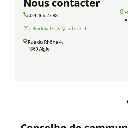
Nous contacter
H
024 466 23 88
A
pelindoval.silva@cath-vd.ch
Rue du Rhône 4,
1860 Aigle
Conselho de commun