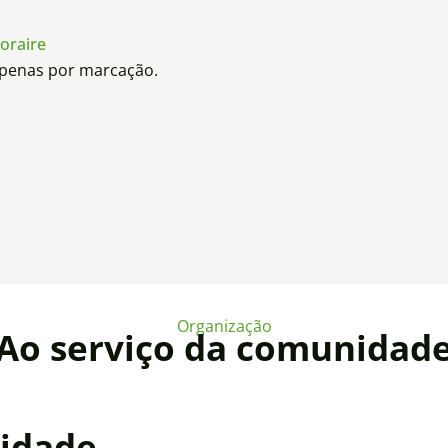
oraire
penas por marcação.
Organização
Ao serviço da comunidad
idade