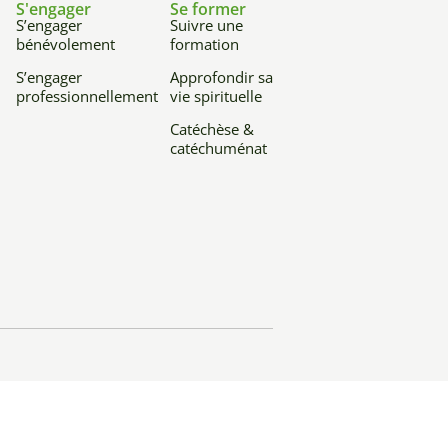
S'engager
Se former
S’engager
Suivre une
bénévolement
formation
S’engager
Approfondir sa
professionnellement
vie spirituelle
Catéchèse &
catéchuménat