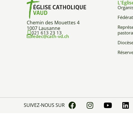
L'Eglis
Organis
Fédérat
Chemin des Mouettes 4
Représe
1007 Lausanne
021 613 23 13
pastora
fedec@cath-vd.ch
Diocès
Réserve
SUIVEZ-NOUS SUR