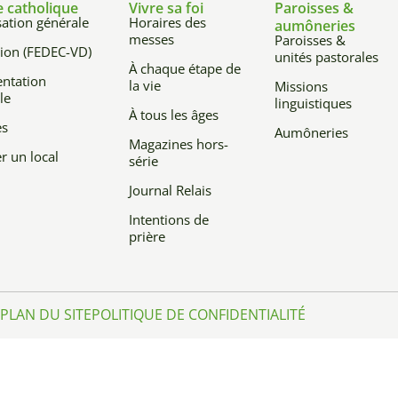
e catholique
Vivre sa foi
Paroisses &
ation générale
Horaires des
aumôneries
messes
Paroisses &
ion (FEDEC-VD)
unités pastorales
À chaque étape de
ntation
la vie
Missions
le
linguistiques
À tous les âges
es
Aumôneries
Magazines hors-
r un local
série
Journal Relais
Intentions de
prière
PLAN DU SITE
POLITIQUE DE CONFIDENTIALITÉ