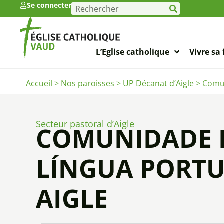
Se connecter
L’Eglise catholique
Vivre sa 
Accueil
>
Nos paroisses
>
UP Décanat d’Aigle
>
Comun
Secteur pastoral d’Aigle
COMUNIDADE 
LÍNGUA PORT
AIGLE