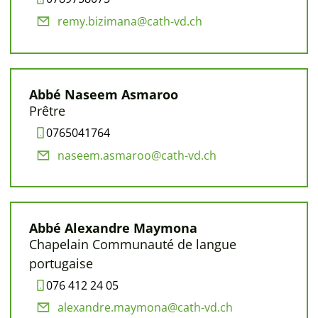
remy.bizimana@cath-vd.ch
Abbé Naseem Asmaroo
Prêtre
0765041764
naseem.asmaroo@cath-vd.ch
Abbé Alexandre Maymona
Chapelain Communauté de langue
portugaise
076 412 24 05
alexandre.maymona@cath-vd.ch