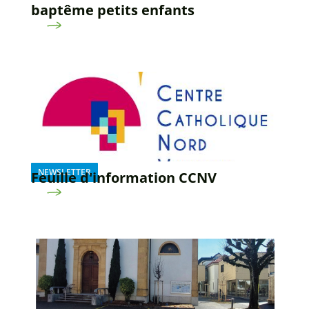
baptême petits enfants
NEWSLETTER
Feuille d'information CCNV