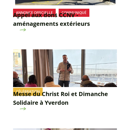
,
ANNONCE OFFICIELLE
COMMUNIQUÉ
Appel aux dons CCNV -
aménagements extérieurs
CÉLÉBRATION
Messe du Christ Roi et Dimanche
Solidaire à Yverdon