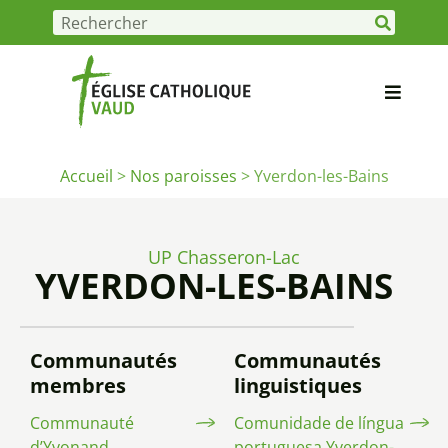
Accueil
>
Nos paroisses
>
Yverdon-les-Bains
UP Chasseron-Lac
YVERDON-LES-BAINS
Communautés
Communautés
membres
linguistiques
Communauté
Comunidade de língua
d’Yvonand
portuguesa Yverdon-