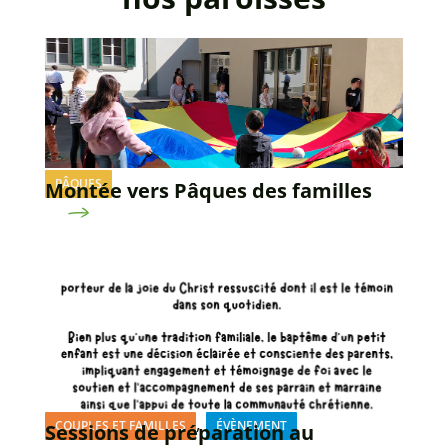
PÂQUES
Montée vers Pâques des familles
,
COUPLES ET FAMILLES
ÉVÈNEMENT
Sessions de préparation au