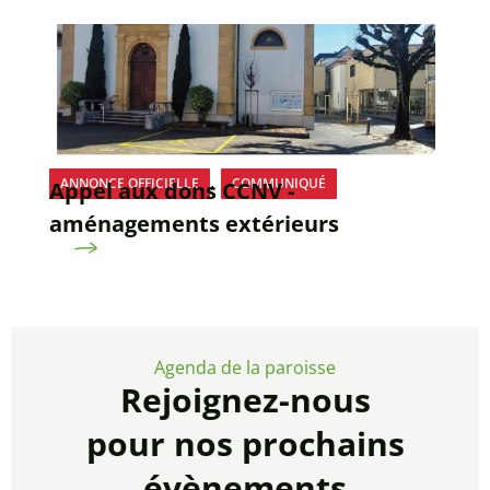
,
ANNONCE OFFICIELLE
COMMUNIQUÉ
Appel aux dons CCNV -
aménagements extérieurs
Agenda de la paroisse
Rejoignez-nous
pour nos prochains
évènements