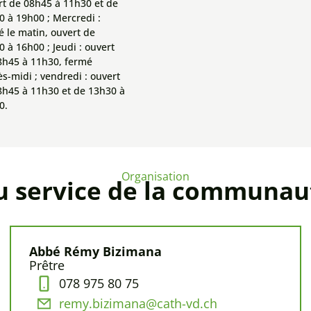
rt de 08h45 à 11h30 et de
0 à 19h00 ; Mercredi :
é le matin, ouvert de
 à 16h00 ; Jeudi : ouvert
8h45 à 11h30, fermé
ès-midi ; vendredi : ouvert
8h45 à 11h30 et de 13h30 à
0.
Organisation
u service de la communau
Abbé Rémy Bizimana
Prêtre
078 975 80 75
remy.bizimana@cath-vd.ch