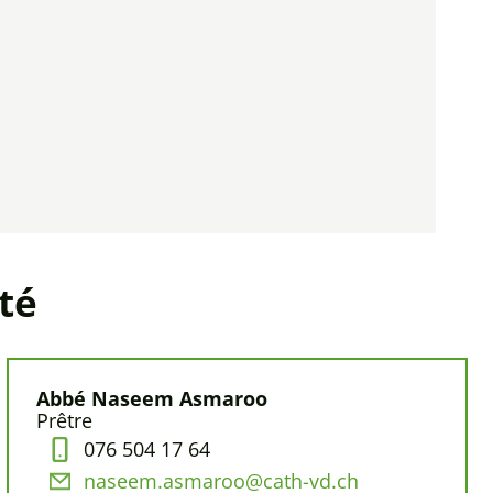
té
Abbé Naseem Asmaroo
Prêtre
076 504 17 64
naseem.asmaroo@cath-vd.ch