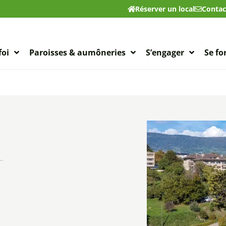
Réserver un local
Contac
foi
Paroisses & aumôneries
S’engager
Se f