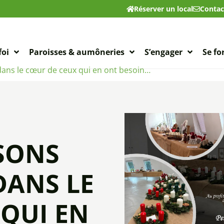
Réserver un local
Contac
foi
Paroisses & aumôneries
S’engager
Se f
 dans le cœur de ceux qui en ont besoin…
ISONS
DANS LE
QUI EN