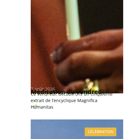
7 août 2026
Méditation du vendredi
Ce vendredi, découvrons un cinquième
extrait de l’encyclique Magnifica
Humanitas
CÉLÉBRATION