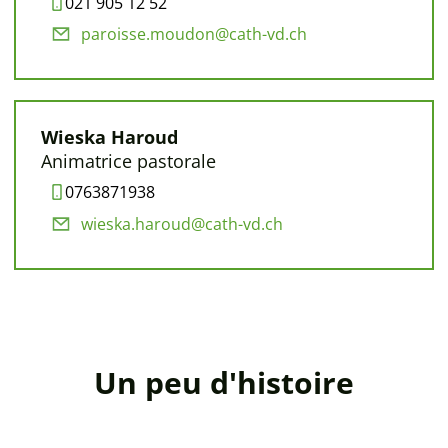
021 905 12 52
paroisse.moudon@cath-vd.ch
Wieska Haroud
Animatrice pastorale
0763871938
wieska.haroud@cath-vd.ch
Un peu d'histoire