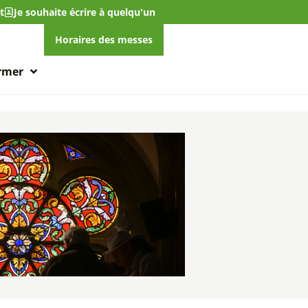
t
Je souhaite écrire à quelqu'un
Horaires des messes
ormer