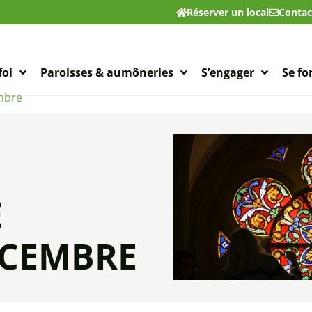
Réserver un local
Contac
foi
Paroisses & aumôneries
S’engager
Se f
embre
E
DÉCEMBRE