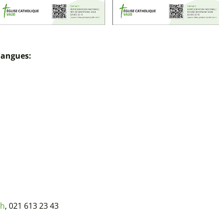
 langues:
ch
, 021 613 23 43