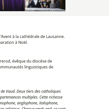
l’Avent à la cathédrale de Lausanne.
aration à Noël.
rerod, évêque du diocèse de
 communautés linguistiques de
on de Vaud. Deux tiers des catholiques
ppartenances multiples. Cette richesse
manophone, anglophone, italophone,
es religieux. Chaque week-end, ce sont