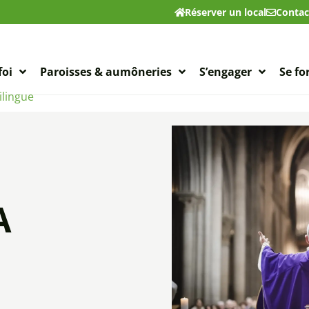
Réserver un local
Contac
foi
Paroisses & aumôneries
S’engager
Se f
ilingue
A