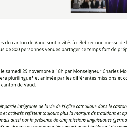
ues du canton de Vaud sont invités à célébrer une messe de 
plus de 800 personnes venues partager ce temps fort de prép
e le samedi 29 novembre à 18h par Monseigneur Charles Mo
sera plurilingue* et animée par les différentes missions et
e canton de Vaud.
fait partie intégrante de la vie de l’Eglise catholique dans le cant
 et activités reflètent toujours plus la marque de traditions et a
 mais aussi par la présence de cinq missions linguistiques (ger
’une dizaine de communautés linguistiques bénéficiant de servic