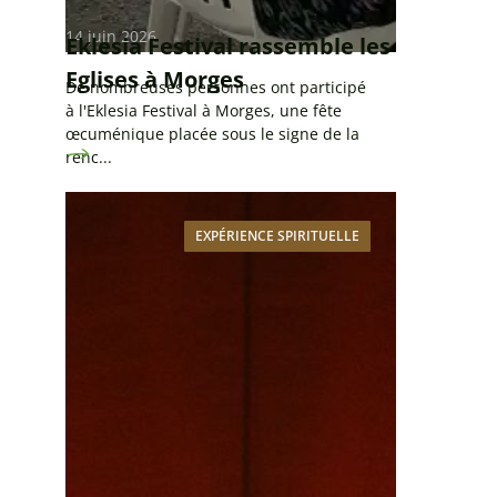
14 juin 2026
Eklesia Festival rassemble les
Eglises à Morges
De nombreuses personnes ont participé
à l'Eklesia Festival à Morges, une fête
œcuménique placée sous le signe de la
renc...
EXPÉRIENCE SPIRITUELLE