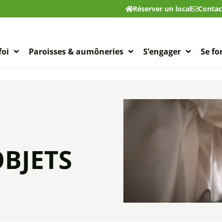
Réserver un local
Contac
foi
Paroisses & aumôneries
S’engager
Se f
OBJETS