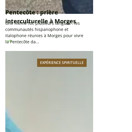
23 mai 2026
Pentecôte : prière
interculturelle à Morges
Une même foi, plusieurs langues : les
communautés hispanophone et
italophone réunies à Morges pour vivre
la Pentecôte da...
EXPÉRIENCE SPIRITUELLE