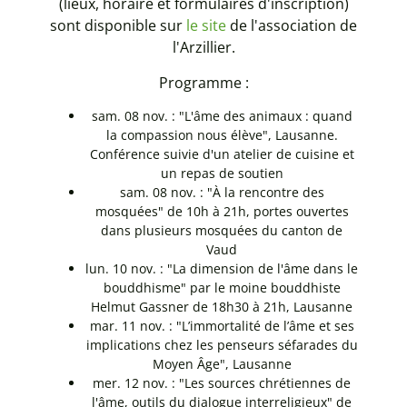
(lieux, horaire et formulaires d'inscription)
sont disponible sur
le site
de l'association de
l'Arzillier.
Programme :
sam. 08 nov. : "
L'âme des animaux : quand
la compassion nous élève",
Lausanne.
Conférence suivie d'un atelier de cuisine et
un repas de soutien
sam. 08 nov. : "
À la rencontre des
mosquées" de 1
0h à 21h, portes ouvertes
dans plusieurs mosquées du canton de
Vaud
lun. 10 nov. : "
La dimension de l'âme dans le
bouddhisme" par le moine bouddhiste
Helmut Gassner de
18h30 à 21h, Lausanne
mar. 11 nov. : "
L’immortalité de l’âme et ses
implications chez les penseurs séfarades du
Moyen Âge",
Lausanne
mer. 12 nov. : "
Les sources chrétiennes de
l'âme, outils du dialogue interreligieux" de