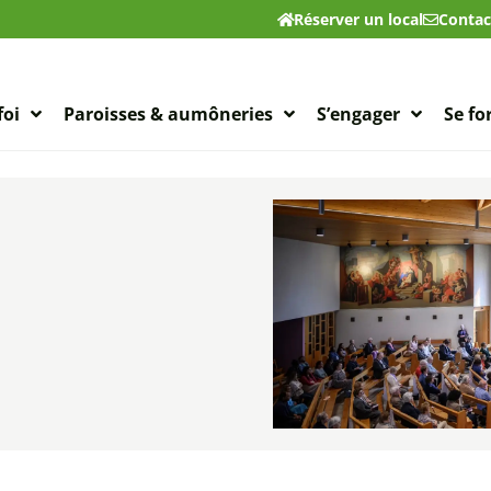
Réserver un local
Contac
foi
Paroisses & aumôneries
S’engager
Se f