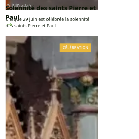
29 juin 2026
Solennité des saints Pierre et
Paul
Chaque 29 juin est célébrée la solennité
des saints Pierre et Paul
CÉLÉBRATION