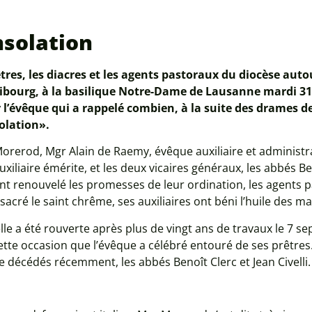
nsolation
tres, les diacres et les agents pastoraux du diocèse aut
ibourg, à la basilique Notre-Dame de Lausanne mardi 31
r l’évêque qui a rappelé combien, à la suite des drames 
olation».
r Morerod, Mgr Alain de Raemy, évêque auxiliaire et adminis
xiliaire émérite, et les deux vicaires généraux, les abbés 
ont renouvelé les promesses de leur ordination, les agent
nsacré le saint chrême, ses auxiliaires ont béni l’huile des 
lle a été rouverte après plus de vingt ans de travaux le 7 s
ette occasion que l’évêque a célébré entouré de ses prêtres
décédés récemment, les abbés Benoît Clerc et Jean Civelli.