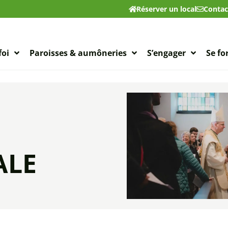
Réserver un local
Contac
foi
Paroisses & aumôneries
S’engager
Se f
ALE