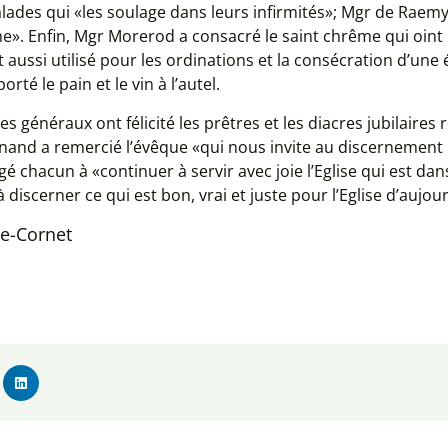
alades qui «les soulage dans leurs infirmités»; Mgr de Raem
ême». Enfin, Mgr Morerod a consacré le saint chrême qui oin
 aussi utilisé pour les ordinations et la consécration d’une 
té le pain et le vin à l’autel.
res généraux ont félicité les prêtres et les diacres jubilaires
nand a remercié l’évêque «qui nous invite au discernement l
agé chacun à «continuer à servir avec joie l’Eglise qui est dan
iscerner ce qui est bon, vrai et juste pour l’Eglise d’aujour
ne-Cornet