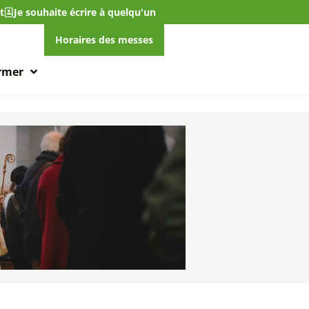
t
Je souhaite écrire à quelqu'un
Horaires des messes
ormer