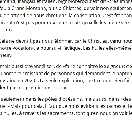
mand, français et italien, Mgr Morerod s’est dit «très impr
feu à Crans-Montana, puis à Chiètres, de voir non seuleme
on attend de nous chrétiens: la consolation. C’est frappant»
oivent n’est pas pour eux seuls, mais qu’«elle les mène vers
ation».
Cela ne devrait pas nous étonner, car le Christ est venu no
otre vocation», a poursuivi l’évêque. Les huiles elles-même
gneur».
 mais aussi d’évangéliser, de «faire connaître le Seigneur: c’e
du nombre croissant de personnes qui demandent le baptêm
gtaine en 2023. «La seule explication, c’est ce que Dieu fait.
dent pas en premier de nous.»
n seulement dans les pôles diocésains, mais aussi dans «des 
e. «Mais pour cela, il faut que nous évitions les taches et le
es huiles, à travers les sacrements, font qu’en nous on voit le