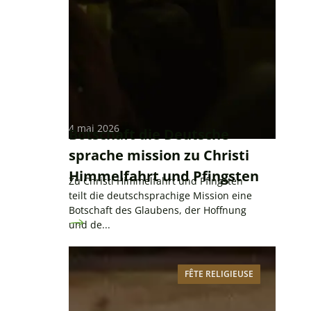
4 mai 2026
Botschaft die Deutsche
sprache mission zu Christi
Himmelfahrt und Pfingsten
Zu Christi Himmelfahrt und Pfingsten
teilt die deutschsprachige Mission eine
Botschaft des Glaubens, der Hoffnung
und de...
FÊTE RELIGIEUSE