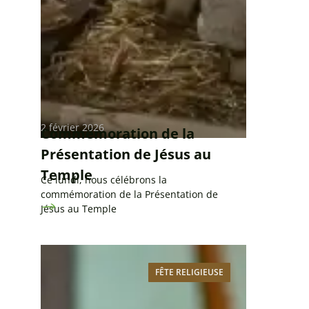
2 février 2026
Commémoration de la
Présentation de Jésus au
Temple
Ce lundi, nous célébrons la
commémoration de la Présentation de
Jésus au Temple
FÊTE RELIGIEUSE