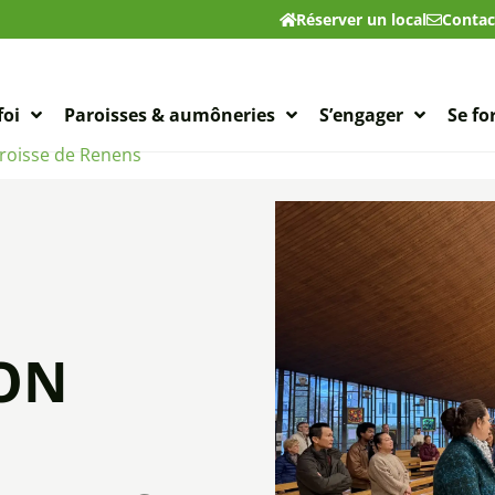
Réserver un local
Contac
foi
Paroisses & aumôneries
S’engager
Se f
aroisse de Renens
ON