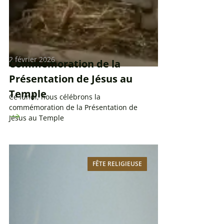
2 février 2026
Commémoration de la
Présentation de Jésus au
Temple
Ce lundi, nous célébrons la
commémoration de la Présentation de
Jésus au Temple
FÊTE RELIGIEUSE