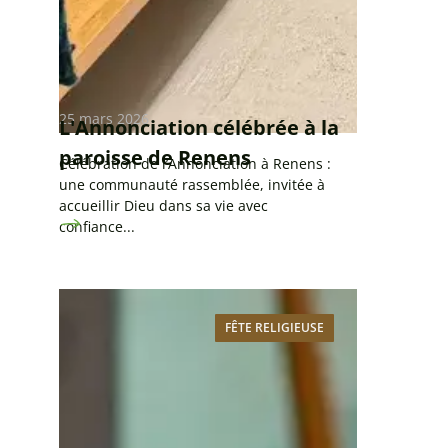
25 mars 2026
L'Annonciation célébrée à la
paroisse de Renens
Célébration de l’Annonciation à Renens :
une communauté rassemblée, invitée à
accueillir Dieu dans sa vie avec
confiance...
FÊTE RELIGIEUSE