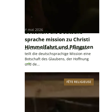
4 mai 2026
Botschaft die Deutsche
sprache mission zu Christi
Himmelfahrt und Pfingsten
Zu Christi Himmelfahrt und Pfingsten
teilt die deutschsprachige Mission eine
Botschaft des Glaubens, der Hoffnung
und de...
FÊTE RELIGIEUSE