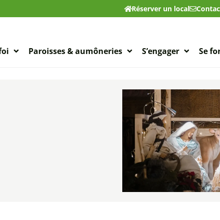
Réserver un local
Contac
foi
Paroisses & aumôneries
S’engager
Se f