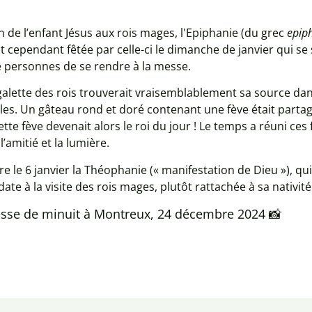
de l’enfant Jésus aux rois mages, l'Epiphanie (du grec
epip
est cependant fêtée par celle-ci le dimanche de janvier qui se s
 personnes de se rendre à la messe.
 galette des rois trouverait vraisemblablement sa source dan
ales. Un gâteau rond et doré contenant une fève était partag
ette fève devenait alors le roi du jour ! Le temps a réuni ce
’amitié et la lumière.
re le 6 janvier la Théophanie (« manifestation de Dieu »), q
e date à la visite des rois mages, plutôt rattachée à sa nativi
esse de minuit à Montreux, 24 décembre 2024 📸