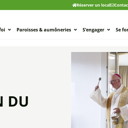
Réserver un local
Contac
foi
Paroisses & aumôneries
S’engager
Se f
N DU