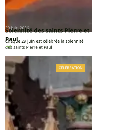
29 juin 2026
Solennité des saints Pierre et
Paul
Chaque 29 juin est célébrée la solennité
des saints Pierre et Paul
CÉLÉBRATION