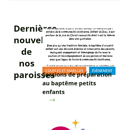
Dernières
nouvelles
de
nos
,
COUPLES ET FAMILLES
ÉVÈNEMENT
paroisses
Sessions de préparation
au baptême petits
enfants