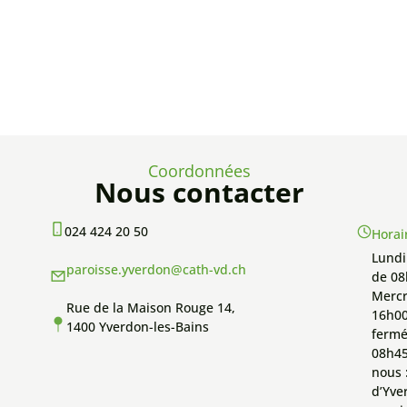
Coordonnées
Nous contacter
024 424 20 50
Horai
Lundi 
paroisse.yverdon@cath-vd.ch
de 08
Mercr
Rue de la Maison Rouge 14,
16h00
1400 Yverdon-les-Bains
fermé
08h45
nous 
d’Yve