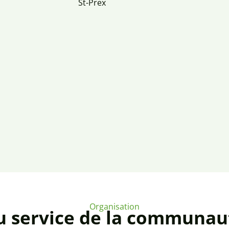
St-Prex
Organisation
u service de la communau