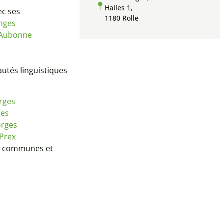
Halles 1,
c ses
1180 Rolle
nges
 Aubonne
utés linguistiques
rges
ges
orges
-Prex
 53 communes et