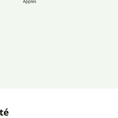
Apples
té