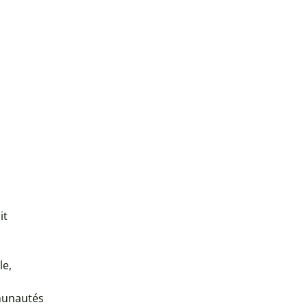
it
le,
munautés