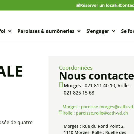
Réserver un local
Contac
foi
Paroisses & aumôneries
S’engager
Se f
ALE
Coordonnées
Nous contacte
Morges : 021 811 40 10; Rolle :
021 825 15 68
Morges : paroisse.morges@cath-vd.
Rolle : paroisse.rolle@cath-vd.ch
osée de quatre
Morges : Rue du Rond Point 2,
1110 Morges; Rolle : Ruelle des