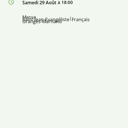
Samedi 29 Août
à 18:00
Messe
|
Saint-Jean-Evangéliste
Français
Granges-Marnand