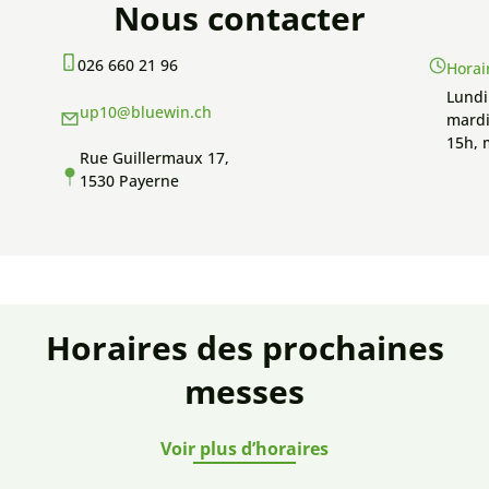
Nous contacter
026 660 21 96
Horai
Lundi
up10@bluewin.ch
mardi
15h, 
Rue Guillermaux 17,
1530 Payerne
Horaires des prochaines
messes
Voir plus d’horaires