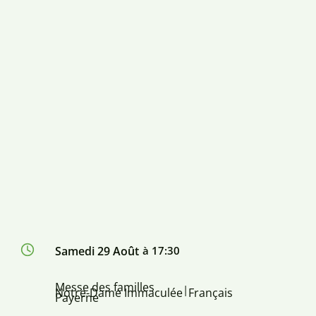
Samedi 29 Août
à 17:30
Messe des familles
|
Notre-Dame Immaculée
Français
Payerne