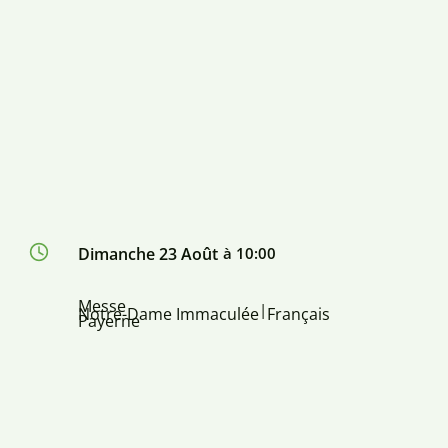
Dimanche 23 Août
à 10:00
Messe
|
Notre-Dame Immaculée
Français
Payerne