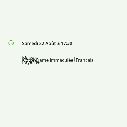
Samedi 22 Août
à 17:30
Messe
|
Notre-Dame Immaculée
Français
Payerne