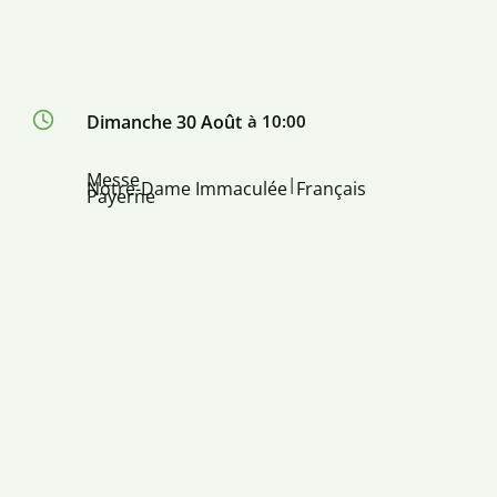
Dimanche 30 Août
à 10:00
Messe
|
Notre-Dame Immaculée
Français
Payerne