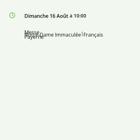
Dimanche 16 Août
à 10:00
Messe
|
Notre-Dame Immaculée
Français
Payerne