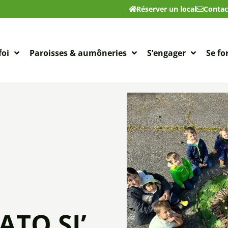
Réserver un local
Contac
foi
Paroisses & aumôneries
S’engager
Se f
ATO SI’