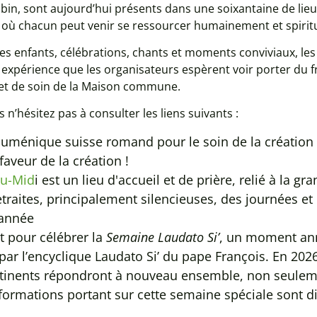
bin, sont aujourd’hui présents dans une soixantaine de lieu
 où chacun peut venir se ressourcer humainement et spirit
les enfants, célébrations, chants et moments conviviaux, les 
expérience que les organisateurs espèrent voir porter du f
et de soin de la Maison commune.
 n’hésitez pas à consulter les liens suivants :
uménique suisse romand pour le soin de la créatio
aveur de la création !
du-Mid
i est un lieu d'accueil et de prière, relié à la g
traites, principalement silencieuses, des journées e
’année
it pour célébrer la
Semaine Laudato Si’
, un moment annu
 par l’encyclique Laudato Si’ du pape François. En 2026
ntinents répondront à nouveau ensemble, non seulem
nformations portant sur cette semaine spéciale sont di