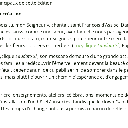
ncipaux de cette édition.
a création
é sois-tu, mon Seigneur », chantait saint François d’Assise. D
e est aussi comme une sœur, avec laquelle nous partageon
erts : « Loué sois-tu, mon Seigneur, pour sœur notre mère la
c les fleurs colorées et l’herbe ». (
Encyclique
Laudato Si’
, Pa
cyclique
Laudato Si’
, son message demeure d’une grande actuali
es familles à redécouvrir l’émerveillement devant la beauté 
if n’était cependant ni de culpabiliser ni de sombrer dans le
, mais plutôt d’ouvrir un chemin d’espérance et d’engageme
ière, enseignements, ateliers, célébrations, moments de déte
’installation d’un hôtel à insectes, tandis que le clown Ga
. Des temps d’échange ont aussi permis à chacun de réfléch