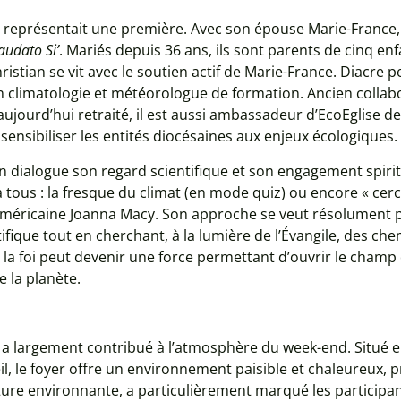
te représentait une première. Avec son épouse Marie-France,
audato Si’
. Mariés depuis 36 ans, ils sont parents de cinq enf
ristian se vit avec le soutien actif de Marie-France. Diacr
en climatologie et météorologue de formation. Ancien collab
aujourd’hui retraité, il est aussi ambassadeur d’EcoEglise dep
sensibiliser les entités diocésaines aux enjeux écologiques.
 en dialogue son regard scientifique et son engagement spiri
 tous : la fresque du climat (en mode quiz) ou encore « cerc
e américaine Joanna Macy. Son approche se veut résolument 
fique tout en cherchant, à la lumière de l’Évangile, des che
 la foi peut devenir une force permettant d’ouvrir le champ
 la planète.
 a largement contribué à l’atmosphère du week-end. Situé en
, le foyer offre un environnement paisible et chaleureux, pr
ature environnante, a particulièrement marqué les participan