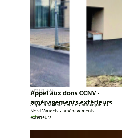
6 mars 2026
Appel aux dons CCNV -
aménagements extérieurs
Appel aux dons Centre Catholique du
Nord Vaudois - aménagements
extérieurs