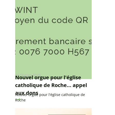
10 février 2026
Nouvel orgue pour l'église
catholique de Roche... appel
aux dons
Nouvel orgue pour l'église catholique de
Roche