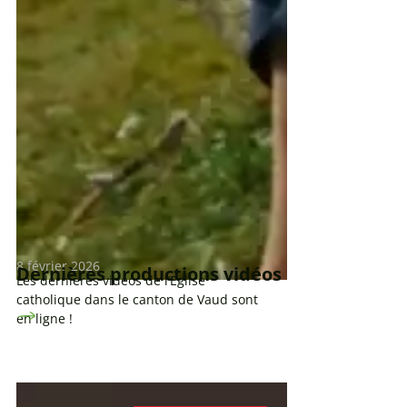
8 février 2026
Dernières productions vidéos
Les dernières vidéos de l’Eglise
catholique dans le canton de Vaud sont
en ligne !