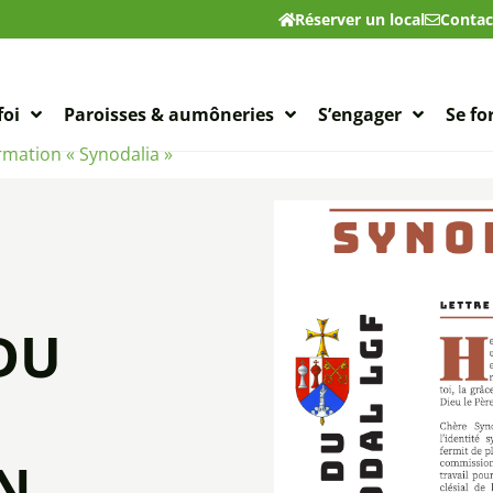
Réserver un local
Contac
foi
Paroisses & aumôneries
S’engager
Se f
rmation « Synodalia »
DU
N