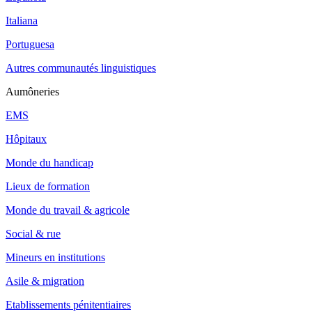
Italiana
Portuguesa
Autres communautés linguistiques
Aumôneries
EMS
Hôpitaux
Monde du handicap
Lieux de formation
Monde du travail & agricole
Social & rue
Mineurs en institutions
Asile & migration
Etablissements pénitentiaires