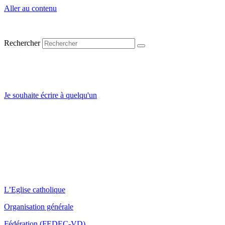
Aller au contenu
Se connecter
Rechercher
Réserver un local
Contact
Je souhaite écrire à quelqu'un
L’Eglise catholique
Organisation générale
Fédération (FEDEC-VD)