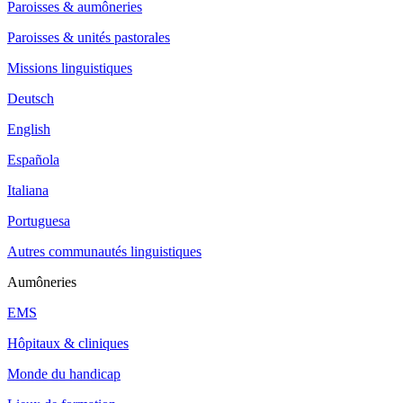
Paroisses & aumôneries
Paroisses & unités pastorales
Missions linguistiques
Deutsch
English
Española
Italiana
Portuguesa
Autres communautés linguistiques
Aumôneries
EMS
Hôpitaux & cliniques
Monde du handicap