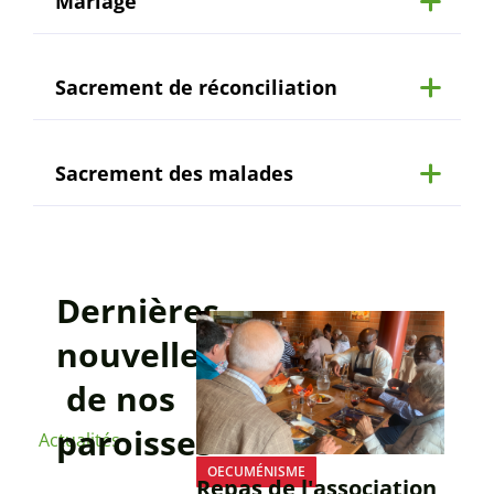
Mariage
Sacrement de réconciliation
Sacrement des malades
Dernières
nouvelles
de nos
paroisses
Actualités
OECUMÉNISME
Repas de l'association