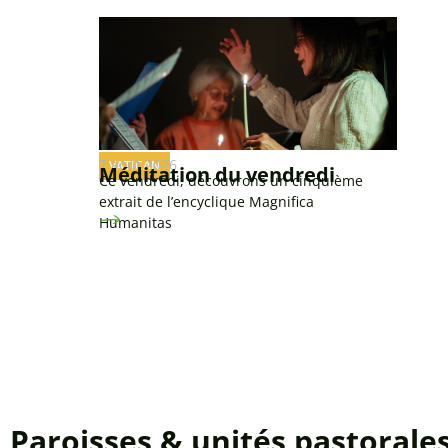
7 août 2026
VATICAN
Méditation du vendredi
Ce vendredi, découvrons un cinquième
extrait de l’encyclique Magnifica
Humanitas
Paroisses & unités pastorale