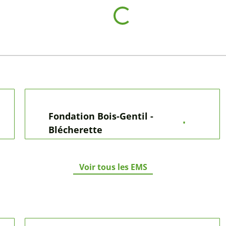
–
Communauté de Chexbres – Puidoux –
Rivaz – St-Saphorin
Communauté de Gland
Missione italiana Lausanne
Voir tous les missions lingustiques