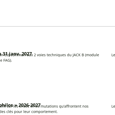
u 31 janv. 2027
on est commun aux 2 voies techniques du JACK B (module
L
e FAG).
hilos » 2026-2027
ent sur les crises et les mutations qu’affrontent nos
L
 des clés pour leur comportement.