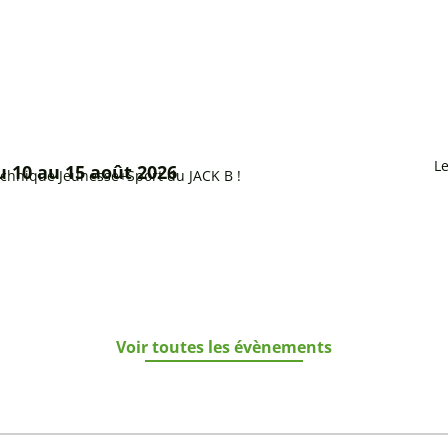
L
du 10 au 15 août 2026
chnique Jeunesse+Sport du JACK B !
Voir toutes les évènements