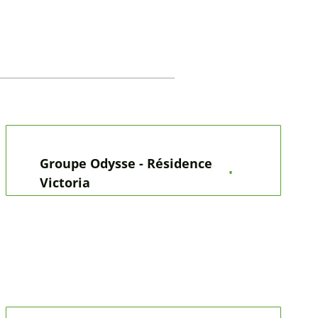
Communauté de Saint-Sulpice
Communauté de la Colombière
Missão de língua portuguesa Lausanne