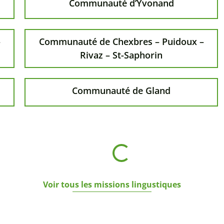
Avenches et Vully
Paroisse de Sainte-Croix
Paroisse de Bex
Voir toutes les paroisses
Communauté d’Yvonand