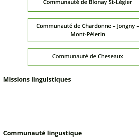
Paroisse de Bottens
Paroisse de Assens
Paroisse de Yverdon-les-Bains
Communauté paroissiale
Communauté de Blonay St-Légier