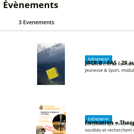
Évènements
3 Evenements
ÉVÈNEMENT
JACK B - FAS : 29 a
Ce week-end de formati
Jeunesse & Sport, modul
ÉVÈNEMENT
Formation « Theop
Les jeunes qui s’interrog
sociétés et recherchent