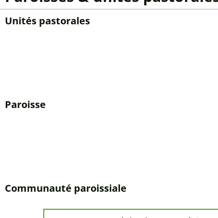
Unités pastorales
Notre-Dame de Tours
Riviera – Pays-d’EnHaut
Nyon-Terre Sainte
Paroisse