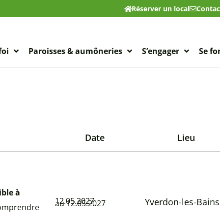
Réserver un local
Contac
foi
Paroisses & aumôneries
S’engager
Se f
Date
Lieu
ible à
12.05.2027
Yverdon-les-Bains
au 12.05.2027
 comprendre