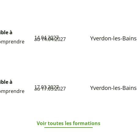
ible à
14.04.2027
Yverdon-les-Bains
au 14.04.2027
 comprendre
ible à
17.03.2027
Yverdon-les-Bains
au 17.03.2027
 comprendre
Voir toutes les formations