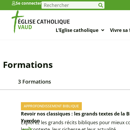
Se connecter
L’Eglise catholique
Vivre sa 
Formations
3 Formations
APPROFONDISSEMENT BIBLIQUE
Revoir nos classiques : les grands textes de la B
Yverdon
Explorez les grands récits bibliques pour mieux
leur contexte, leur richesse et leur actualité.