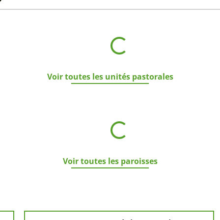
St-Pierre les Roches
Renens-Bussigny
Notre-Dame
Voir toutes les unités pastorales