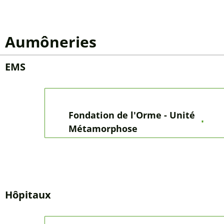
Communauté de Chardonne – Jongny 
Mont-Pèlerin
Communauté de Cheseaux
Missions linguistiques
Deutsche Sprachmission
Communauté lingustique