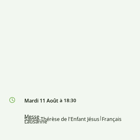
Mardi 11 Août
à 18:30
Messe
|
Sainte-Thérèse de l'Enfant Jésus
Français
Lausanne