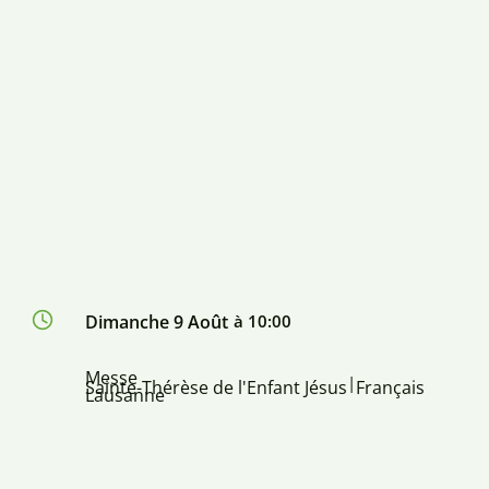
Dimanche 9 Août
à 10:00
Messe
|
Sainte-Thérèse de l'Enfant Jésus
Français
Lausanne