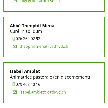
luigi.griffa@cath-vd.ch
Abbé Theophil Mena
Curé in solidum
076 262 02 92
theophil.mena@cath-vd.ch
Isabel Amblet
Animatrice pastorale (en discernement)
079 468 40 16
isabel.amblet@cath-vd.ch