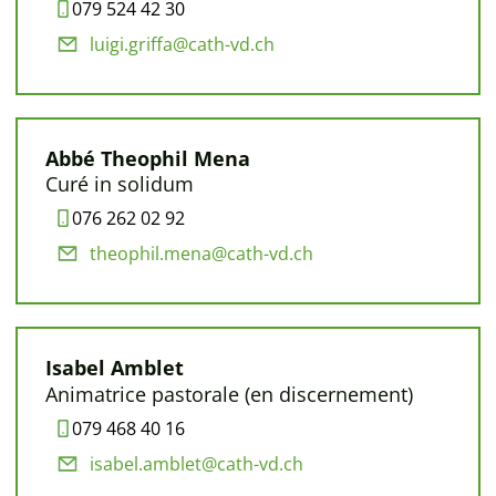
079 524 42 30
luigi.griffa@cath-vd.ch
Abbé Theophil Mena
Curé in solidum
076 262 02 92
theophil.mena@cath-vd.ch
Isabel Amblet
Animatrice pastorale (en discernement)
079 468 40 16
isabel.amblet@cath-vd.ch