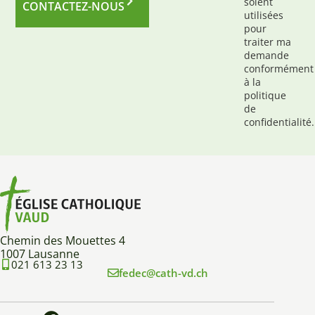
soient
CONTACTEZ-NOUS
utilisées
pour
traiter ma
demande
conformément
à la
politique
de
confidentialité.
Chemin des Mouettes 4
1007 Lausanne
021 613 23 13
fedec@cath-vd.ch