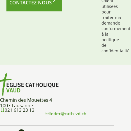
soient
CONTACTEZ-NOUS
utilisées
pour
traiter ma
demande
conformément
à la
politique
de
confidentialité.
Chemin des Mouettes 4
1007 Lausanne
021 613 23 13
fedec@cath-vd.ch