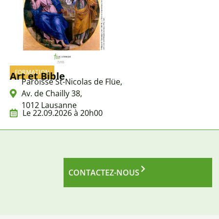
FORMATION
Art et Bible
Paroisse St-Nicolas de Flüe,
Av. de Chailly 38,
1012 Lausanne
Le 22.09.2026 à 20h00
CONTACTEZ-NOUS