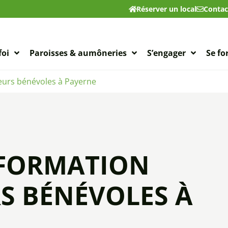
Réserver un local
Contac
foi
Paroisses & aumôneries
S’engager
Se f
eurs bénévoles à Payerne
 FORMATION
RS BÉNÉVOLES À