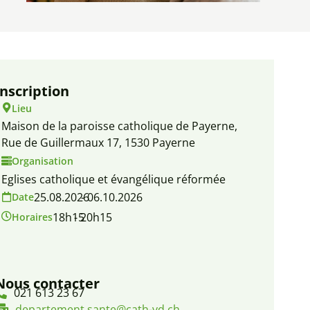
Inscription
Lieu
Maison de la paroisse catholique de Payerne,
Rue de Guillermaux 17, 1530 Payerne
Organisation
Eglises catholique et évangélique réformée
25.08.2026
- 06.10.2026
Date
18h15
- 20h15
Horaires
Nous contacter
021 613 23 67
departement.sante@cath-vd.ch