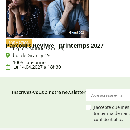
FORMATION
Parcours Revivre - printemps 2027
Espace Maurice Zundel,
bd. de Grancy 19,
1006 Lausanne
Le 14.04.2027 à 18h30
Inscrivez-vous à notre newsletter
J’accepte que mes
traiter ma demand
confidentialité.