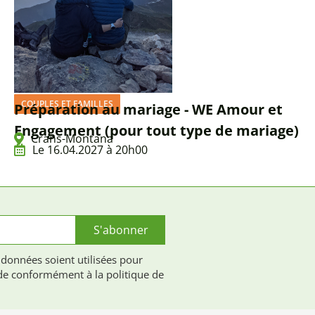
COUPLES ET FAMILLES
Préparation au mariage - WE Amour et
Engagement (pour tout type de mariage)
Crans-Montana
Le 16.04.2027 à 20h00
S'abonner
 données soient utilisées pour
e conformément à la politique de