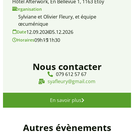
Hôtel Afterwork, En Bellevue 1, 1163 Etoy
Organisation
Sylviane et Olivier Fleury, et équipe
œcuménique
12.09.2026
- 05.12.2026
Date
09h15
- 11h30
Horaires
Nous contacter
079 612 57 67
syafleury@gmail.com
En savoir plus
Autres évènements